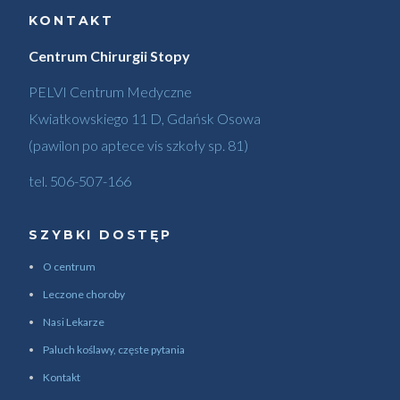
KONTAKT
Centrum Chirurgii Stopy
PELVI Centrum Medyczne
Kwiatkowskiego 11 D, Gdańsk Osowa
(pawilon po aptece vis szkoły sp. 81)
tel.
506-507-166
SZYBKI DOSTĘP
O centrum
Leczone choroby
Nasi Lekarze
Paluch koślawy, częste pytania
Kontakt